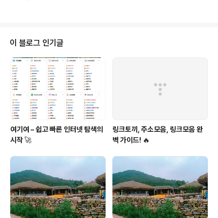
난 업적을 이루었습니다. 백제의 왕국 건설은 단순히 군사
라는 중앙집권적인 정치 구조를 강화했습니다. 신라의 초
적 승리에 그치지 않았으며, 다양한 문화적 요소들을 융합
창기 정치 체제는 여러 작은 부족들이 모..
하여 독창적인 문화를 발전시켰습니다. 이 글에서는 백제
왕국 건설의 과정과 그것이 불러온 문화적 변화, 그리고 백
제의 역사적 의의에 대해 상세히 다루겠습니다.백제의 왕
이 블로그 인기글
국 건설 과정백제의 왕국 건설은 4세기 말에서 5세기 초에
걸쳐 이루어진 중요한 역사적 사건입니다.백제는 초기에는
한반도 남부의 작은 국가에서 출발했지만, 뛰어난 군사적
지도력과 전략적 외교를 통해 빠르게 확장할 수 있었습니
다. 백제의 건국은 주몽의 후손인 온조왕에..
여기여 – 쉽고 빠른 인터넷 탐색의
링크토끼, 주소모음, 링크모음 완
시작 🚀
벽 가이드! 🔥