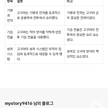
항목
설명
비고
기병
고구려는 기병과 전차를 효과적으
기병과 전차는 고구려 군
과
로 운용하여 전투에서 승리했다.
의 중요한 전력이었다.
전차
기습 전술은 고구려의 전
기습
고구려는 적의 방어를 약하게 만든
투에서 중요한 승리 요소
전술
후 기습 전술을 사용했다.
였다.
성곽
고구려의 성곽 시스템은 외적의 침
성곽은 고구려 방어의 핵
시스
입에 효과적으로 대응할 수 있게 했
심적인 요소였다.
템
다.
로그 정보
mystory9416 님의 블로그