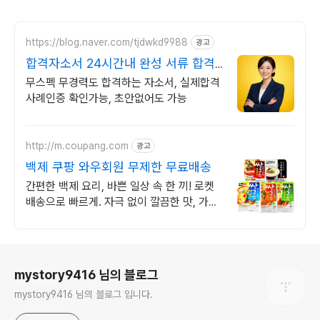
https://blog.naver.com/tjdwkd9988
광고
합격자소서 24시간내 완성 서류 합격
의 비밀
무스펙 무경력도 합격하는 자소서, 실제합격
사례인증 확인가능, 초안없어도 가능
http://m.coupang.com
광고
백제 쿠팡 와우회원 무제한 무료배송
간편한 백제 요리, 바쁜 일상 속 한 끼! 로켓
배송으로 빠르게. 자극 없이 깔끔한 맛, 가벼
운 면 요리를 지금 바로 경험하세요.
로그 정보
mystory9416 님의 블로그
mystory9416 님의 블로그 입니다.