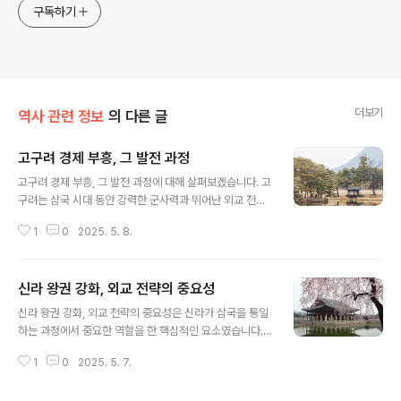
구독하기
더보기
역사 관련 정보
의 다른 글
고구려 경제 부흥, 그 발전 과정
글 내용
고구려 경제 부흥, 그 발전 과정에 대해 살펴보겠습니다. 고
구려는 삼국 시대 동안 강력한 군사력과 뛰어난 외교 전략
으로 널리 알려져 있습니다. 그러나 고구려의 성공은 군사
1
0
2025. 5. 8.
적인 면에만 국한되지 않았습니다. 경제의 발전 또한 중요
한 역할을 했습니다. 고구려는 자원을 효율적으로 관리하
고, 농업과 상업의 발전을 통해 경제적 안정성을 꾀했으며,
신라 왕권 강화, 외교 전략의 중요성
이를 통해 왕권을 강화하고 국가를 부흥시킬 수 있었습니
글 내용
다. 이번 글에서는 고구려 경제 부흥의 발전 과정을 다양한
신라 왕권 강화, 외교 전략의 중요성은 신라가 삼국을 통일
측면에서 분석해보겠습니다.고구려 경제의 기초: 농업과
하는 과정에서 중요한 역할을 한 핵심적인 요소였습니다.
토지 제도고구려의 경제는 주로 농업에 의존했습니다. 농
신라는 초기에는 고구려와 백제와의 경쟁 속에서 군사적
업은 고구려 경제의 근본적인 기반을 이루었으며, 특히 벼
1
0
2025. 5. 7.
압박을 받았지만, 외교 전략을 통해 왕권을 강화하고, 주변
농사와 곡물 재배가 중요한 생산 활동으로 자리잡았습니
강국들과의 관계를 유리하게 이끌어갔습니다. 이 글에서는
다. 고구려는 토지 제도를 통해 농업 생산을 장..