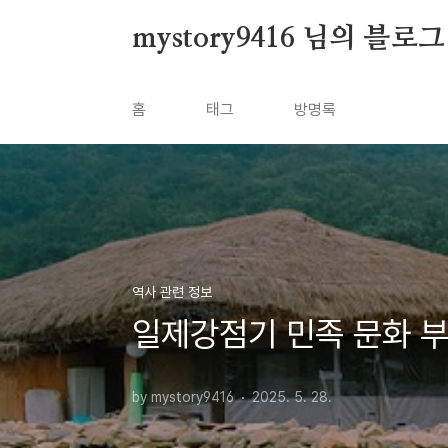
본문 바로가기
mystory9416 님의 블로그
홈
태그
방명록
역사 관련 정보
일제강점기 민족 문화 부
by mystory9416
2025. 5. 28.