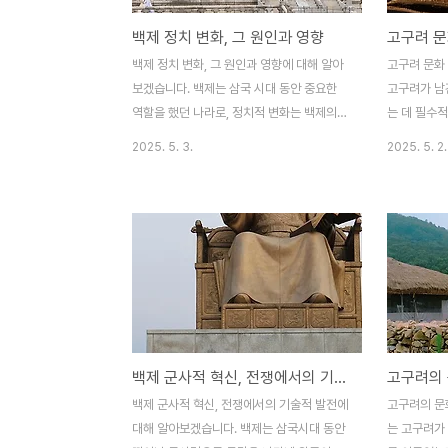
백제 정치 변화, 그 원인과 영향
백제 정치 변화, 그 원인과 영향에 대해 알아
고구려 문화
보겠습니다. 백제는 삼국 시대 동안 중요한
고구려가 남
역할을 했던 나라로, 정치적 변화는 백제의
는 데 필수
발전과 쇠퇴에 중요한 영향을 미쳤습니다. 백
한국에서 가
2025. 5. 3.
2025. 5. 2.
제는 정치적으로 강력한 왕권을 갖추기 위해
정치적, 군
여러 차례의 변화를 겪었으며, 이러한 변화는
예술을 발전
백제 사회와 외교적 관계에 큰 영향을 미쳤습
시 사회의 
니다. 본 글에서는 백제 정치 변화의 주요 원
의 예술적 
인과 그 변화가 미친 영향에 대해 살펴보겠습
게 큰 영향을
니다.백제 정치 변화의 배경, 왕권 강화백제
고구려의 문화
의 정치 변화의 첫 번째 중요한 배경은 왕권
화유산을 살
강화였습니다. 백제는 초기에는 귀족들과의
그 유산이 
세력 균형 속에서 정치가 이루어졌으나, 점차
습니다. 고
백제 군사적 혁신, 전쟁에서의 기술적 발전
왕권 중심의 정치 체제로 변화해갔습니다. 왕
의 발전은 그
권 강화를 위한 첫 번째 조치는 왕위 계승을
안정과 밀접
백제 군사적 혁신, 전쟁에서의 기술적 발전에
고구려의 문
확립하는 것이었습니다. 왕위 계승 문제는 백
고대 동아시
대해 알아보겠습니다. 백제는 삼국시대 동안
는 고구려가