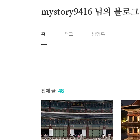
본문 바로가기
mystory9416 님의 블로그
홈
태그
방명록
전체 글
48