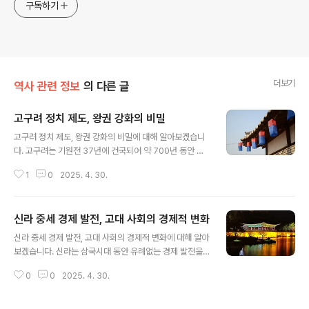
구독하기
더보기
역사 관련 정보
의 다른 글
고구려 정치 제도, 왕권 강화의 비밀
글 내용
고구려 정치 제도, 왕권 강화의 비밀에 대해 알아보겠습니
다. 고구려는 기원전 37년에 건국되어 약 700년 동안 지
속된 강력한 고대 한국 왕국입니다. 이 왕국의 정치 제도와
1
0
2025. 4. 30.
왕권 강화를 위한 전략은 단순히 외적의 침략에 대한 방어
뿐만 아니라, 내부적으로도 그 왕권을 확립하는 데 중요한
역할을 했습니다. 고구려의 왕권 강화 비밀은 그들의 정치
신라 중세 경제 발전, 고대 사회의 경제적 변화
적 통치 전략과 군사적 성취, 사회적 구조와 밀접하게 연결
글 내용
되어 있었습니다. 오늘날에도 고구려의 정치 제도와 왕권
신라 중세 경제 발전, 고대 사회의 경제적 변화에 대해 알아
강화 전략은 많은 역사적 연구의 대상이 되고 있습니다.고
보겠습니다. 신라는 삼국시대 동안 유례없는 경제 발전을
구려 왕권의 시작과 정치 제도의 특징고구려의 왕권 강화
이루었으며, 이는 신라 왕국의 강력한 정치적 및 군사적 위
의 첫 번째 비밀은 바로 초기 왕권의 형성에 있습니다. 고구
0
0
2025. 4. 30.
치와 직결되었습니다. 특히 중세 시기에는 경제적 변화가
려는 건국 초기부터 강력한 왕권을 중심으로 통치 체제를
왕국의 정치적 체제와 사회 구조에 중요한 영향을 미쳤습
확립했습니다. 고구려의 왕은 종신직..
니다. 본 글에서는 신라의 중세 경제 발전 과정과 그것이 고